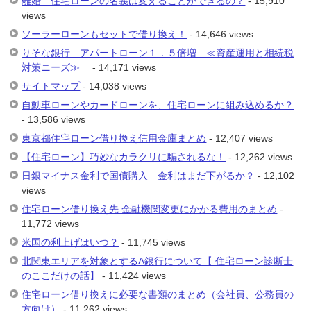
離婚 住宅ローンの名義は変えることができるの？
- 15,910
views
ソーラーローンもセットで借り換え！
- 14,646 views
りそな銀行 アパートローン１．５倍増 ≪資産運用と相続税
対策ニーズ≫
- 14,171 views
サイトマップ
- 14,038 views
自動車ローンやカードローンを、住宅ローンに組み込めるか？
- 13,586 views
東京都住宅ローン借り換え信用金庫まとめ
- 12,407 views
【住宅ローン】巧妙なカラクリに騙されるな！
- 12,262 views
日銀マイナス金利で国債購入 金利はまだ下がるか？
- 12,102
views
住宅ローン借り換え先 金融機関変更にかかる費用のまとめ
-
11,772 views
米国の利上げはいつ？
- 11,745 views
北関東エリアを対象とするA銀行について【 住宅ローン診断士
のここだけの話】
- 11,424 views
住宅ローン借り換えに必要な書類のまとめ（会社員、公務員の
方向け）
- 11,262 views