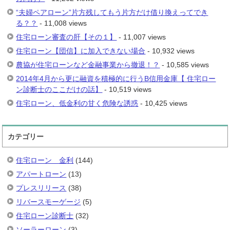
“夫婦ペアローン”片方残してもう片方だけ借り換えってでき
る？？
- 11,008 views
住宅ローン審査の肝【その１】
- 11,007 views
住宅ローン【団信】に加入できない場合
- 10,932 views
農協が住宅ローンなど金融事業から撤退！？
- 10,585 views
2014年4月から更に融資を積極的に行うB信用金庫【 住宅ロー
ン診断士のここだけの話】
- 10,519 views
住宅ローン、低金利の甘く危険な誘惑
- 10,425 views
カテゴリー
住宅ローン 金利
(144)
アパートローン
(13)
プレスリリース
(38)
リバースモーゲージ
(5)
住宅ローン診断士
(32)
ソーラーローン
(3)