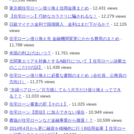
- 13,598 views
東京都住宅ローン借り換え信用金庫まとめ
- 12,431 views
【住宅ローン】巧妙なカラクリに騙されるな！
- 12,279 views
日銀マイナス金利で国債購入 金利はまだ下がるか？
- 12,125
views
住宅ローン借り換え先 金融機関変更にかかる費用のまとめ
-
11,788 views
米国の利上げはいつ？
- 11,761 views
北関東エリアを対象とするA銀行について【 住宅ローン診断士
のここだけの話】
- 11,438 views
住宅ローン借り換えに必要な書類のまとめ（会社員、公務員の
方向け）
- 11,275 views
“夫婦ペアローン”片方残してもう片方だけ借り換えってでき
る？？
- 11,033 views
住宅ローン審査の肝【その１】
- 11,025 views
住宅ローン【団信】に加入できない場合
- 10,949 views
農協が住宅ローンなど金融事業から撤退！？
- 10,599 views
2014年4月から更に融資を積極的に行うB信用金庫【 住宅ロー