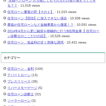
“夫婦ペアローン”片方残してもう片方だけ借り換えってでき
る？？
- 11,018 views
住宅ローン審査の肝【その１】
- 11,015 views
住宅ローン【団信】に加入できない場合
- 10,938 views
農協が住宅ローンなど金融事業から撤退！？
- 10,591 views
2014年4月から更に融資を積極的に行うB信用金庫【 住宅ロー
ン診断士のここだけの話】
- 10,526 views
住宅ローン、低金利の甘く危険な誘惑
- 10,431 views
カテゴリー
住宅ローン 金利
(144)
アパートローン
(13)
プレスリリース
(38)
リバースモーゲージ
(5)
住宅ローン診断士
(32)
ソーラーローン
(3)