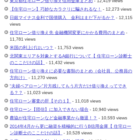
東京都住宅ローン借り換え信用金庫まとめ
- 12,419 views
【住宅ローン】巧妙なカラクリに騙されるな！
- 12,273 views
日銀マイナス金利で国債購入 金利はまだ下がるか？
- 12,115
views
住宅ローン借り換え先 金融機関変更にかかる費用のまとめ
-
11,781 views
米国の利上げはいつ？
- 11,753 views
北関東エリアを対象とするA銀行について【 住宅ローン診断士
のここだけの話】
- 11,432 views
住宅ローン借り換えに必要な書類のまとめ（会社員、公務員の
方向け）
- 11,270 views
“夫婦ペアローン”片方残してもう片方だけ借り換えってでき
る？？
- 11,023 views
住宅ローン審査の肝【その１】
- 11,018 views
住宅ローン【団信】に加入できない場合
- 10,940 views
農協が住宅ローンなど金融事業から撤退！？
- 10,593 views
2014年4月から更に融資を積極的に行うB信用金庫【 住宅ロー
ン診断士のここだけの話】
- 10,528 views