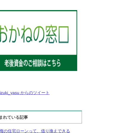
izuki_yasu からのツイート
まれている記事
権の住宅ローンって、借り換えできる