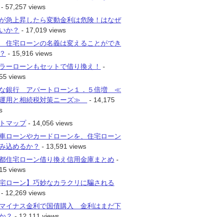
- 57,257 views
が急上昇したら変動金利は危険！はなぜ
いか？
- 17,019 views
 住宅ローンの名義は変えることができ
？
- 15,916 views
ラーローンもセットで借り換え！
-
55 views
な銀行 アパートローン１．５倍増 ≪
運用と相続税対策ニーズ≫
- 14,175
s
トマップ
- 14,056 views
車ローンやカードローンを、住宅ローン
み込めるか？
- 13,591 views
都住宅ローン借り換え信用金庫まとめ
-
15 views
宅ローン】巧妙なカラクリに騙される
- 12,269 views
マイナス金利で国債購入 金利はまだ下
か？
- 12,111 views