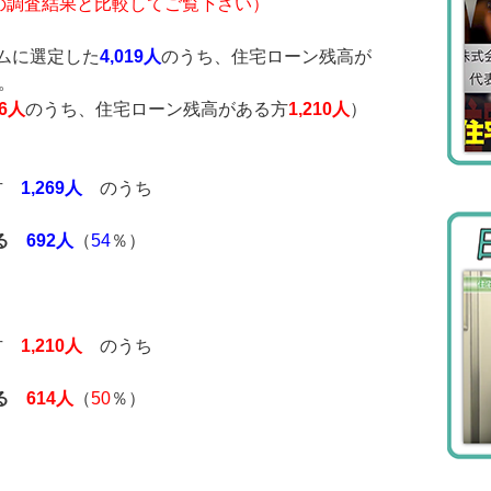
の調査結果と比較してご覧下さい）
ムに選定した
4,019人
のうち、住宅ローン残高が
。
06人
のうち、住宅ローン残高がある方
1,210人
）
る方
1,269人
のうち
る
692人
（
54
％）
る方
1,210人
のうち
る
614人
（
50
％）