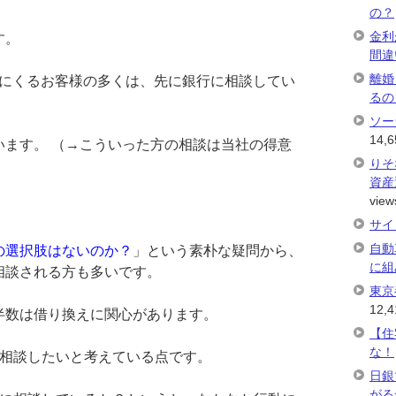
の？
金利
す。
間違
離婚
にくるお客様の多くは、先に銀行に相談してい
るの
ソー
14,6
います。 （→こういった方の相談は当社の得意
りそ
資産
view
サイ
自動
の選択肢はないのか？
」という素朴な疑問から、
に組
相談される方も多いです。
東京
12,4
半数は借り換えに関心があります。
【住
な！
相談したいと考えている点です。
日銀
がる