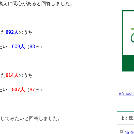
換えに関心があると回答しました。
した
692人
のうち
たい
609
人
（
88
％）
した
614人
のうち
たい
537人
（
87
％）
@moch
よく読
談してみたいと回答しました。
借地