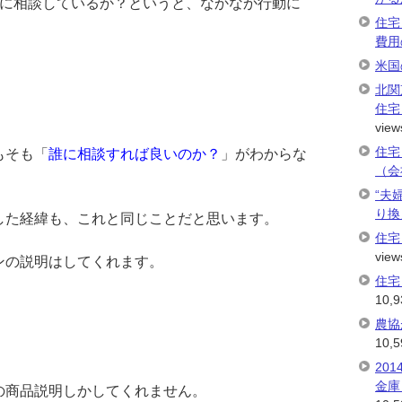
に相談しているか？というと、なかなか行動に
住宅
費用
米国
北関
住宅
view
住宅
もそも「
誰に相談すれば良いのか？
」がわからな
（会
“夫
り換
した経緯も、これと同じことだと思います。
住宅
view
ンの説明はしてくれます。
住宅
10,9
農協
10,5
20
金庫
の商品説明しかしてくれません。