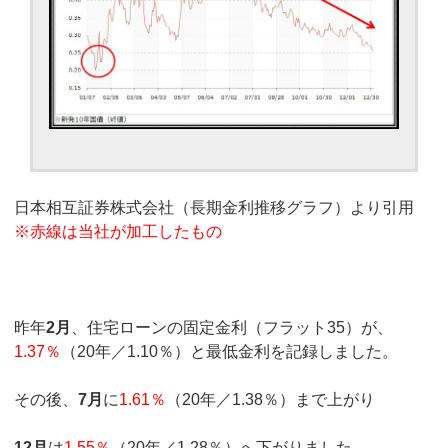
日本相互証券株式会社（長期金利推移グラフ）より引用
※赤線は当社が加工したもの
昨年
2月
、住宅ローンの固定金利（フラット35）が、
1.37％
（20年／1.10％）と最低金利を記録しました。
その後、
7月
に
1.61％
（20年／1.38％）まで上がり
12月
は
1.55％
（20年／1.28％）へ下がりました。