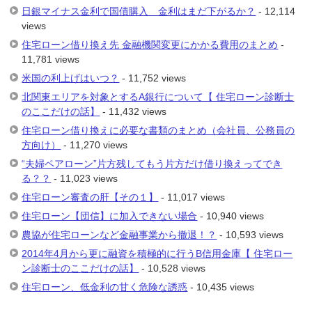
日銀マイナス金利で国債購入 金利はまだ下がるか？
- 12,114
views
住宅ローン借り換え先 金融機関変更にかかる費用のまとめ
-
11,781 views
米国の利上げはいつ？
- 11,752 views
北関東エリアを対象とするA銀行について【 住宅ローン診断士
のここだけの話】
- 11,432 views
住宅ローン借り換えに必要な書類のまとめ（会社員、公務員の
方向け）
- 11,270 views
“夫婦ペアローン”片方残してもう片方だけ借り換えってでき
る？？
- 11,023 views
住宅ローン審査の肝【その１】
- 11,017 views
住宅ローン【団信】に加入できない場合
- 10,940 views
農協が住宅ローンなど金融事業から撤退！？
- 10,593 views
2014年4月から更に融資を積極的に行うB信用金庫【 住宅ロー
ン診断士のここだけの話】
- 10,528 views
住宅ローン、低金利の甘く危険な誘惑
- 10,435 views