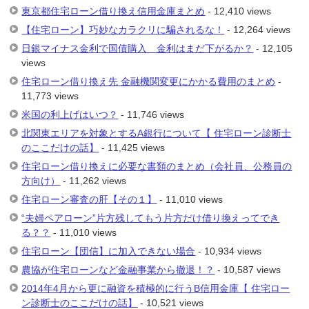
東京都住宅ローン借り換え信用金庫まとめ
- 12,410 views
【住宅ローン】巧妙なカラクリに騙されるな！
- 12,264 views
日銀マイナス金利で国債購入 金利はまだ下がるか？
- 12,105
views
住宅ローン借り換え先 金融機関変更にかかる費用のまとめ
-
11,773 views
米国の利上げはいつ？
- 11,746 views
北関東エリアを対象とするA銀行について【 住宅ローン診断士
のここだけの話】
- 11,425 views
住宅ローン借り換えに必要な書類のまとめ（会社員、公務員の
方向け）
- 11,262 views
住宅ローン審査の肝【その１】
- 11,010 views
“夫婦ペアローン”片方残してもう片方だけ借り換えってでき
る？？
- 11,010 views
住宅ローン【団信】に加入できない場合
- 10,934 views
農協が住宅ローンなど金融事業から撤退！？
- 10,587 views
2014年4月から更に融資を積極的に行うB信用金庫【 住宅ロー
ン診断士のここだけの話】
- 10,521 views