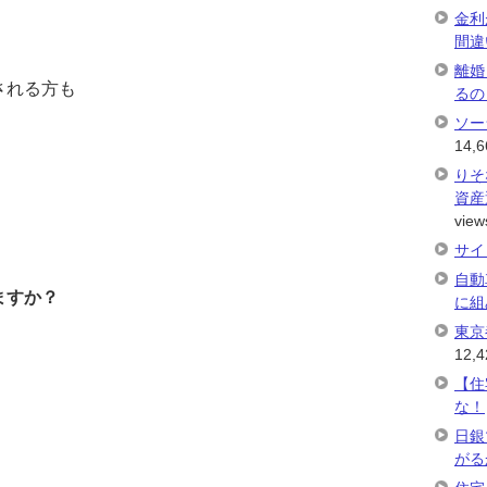
金利
間違
離婚
される方も
るの
ソー
14,6
りそ
資産
view
サイ
自動
ますか？
に組
東京
12,4
【住
な！
日銀
がる