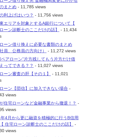
ローン借り換え先 金融機関変更にかかる
のまとめ
- 11,785 views
の利上げはいつ？
- 11,756 views
東エリアを対象とするA銀行について【
ローン診断士のここだけの話】
- 11,434
s
ローン借り換えに必要な書類のまとめ
社員、公務員の方向け）
- 11,272 views
婦ペアローン”片方残してもう片方だけ借
えってできる？？
- 11,027 views
ローン審査の肝【その１】
- 11,021
s
ローン【団信】に加入できない場合
-
43 views
が住宅ローンなど金融事業から撤退！？
-
95 views
14年4月から更に融資を積極的に行うB信用
【 住宅ローン診断士のここだけの話】
-
30 views