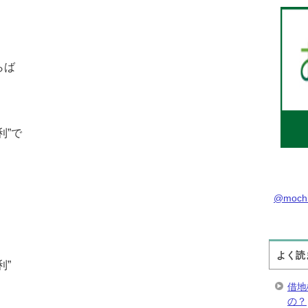
らば
利”で
@moch
よく読
利”
借地
の？