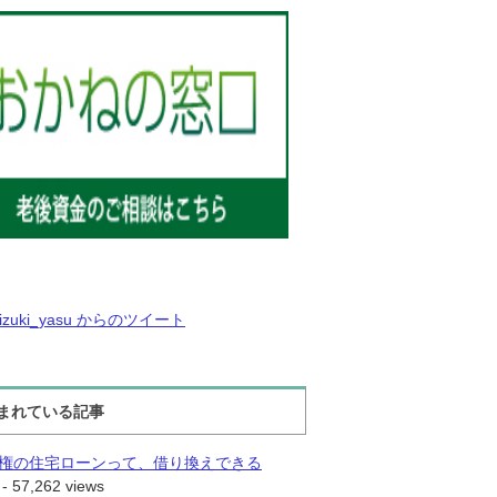
izuki_yasu からのツイート
まれている記事
権の住宅ローンって、借り換えできる
- 57,262 views