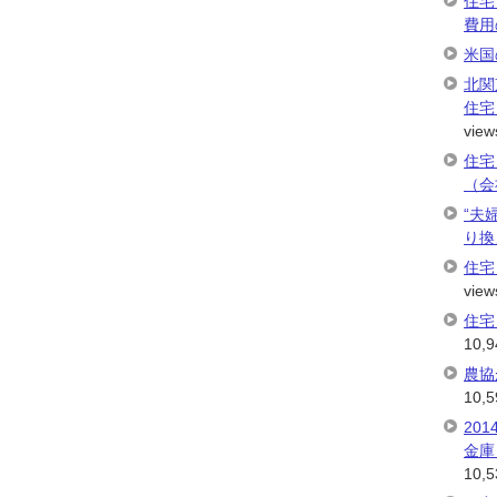
住宅
費用
米国
北関
住宅
view
住宅
（会
“夫
り換
住宅
view
住宅
10,9
農協
10,5
20
金庫
10,5