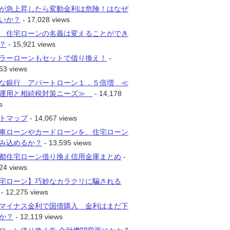
が急上昇したら変動金利は危険！はなぜ
いか？
- 17,028 views
 住宅ローンの名義は変えることができ
？
- 15,921 views
ラーローンもセットで借り換え！
-
63 views
な銀行 アパートローン１．５倍増 ≪
運用と相続税対策ニーズ≫
- 14,178
s
トマップ
- 14,067 views
車ローンやカードローンを、住宅ローン
み込めるか？
- 13,595 views
都住宅ローン借り換え信用金庫まとめ
-
24 views
宅ローン】巧妙なカラクリに騙される
- 12,275 views
マイナス金利で国債購入 金利はまだ下
か？
- 12,119 views