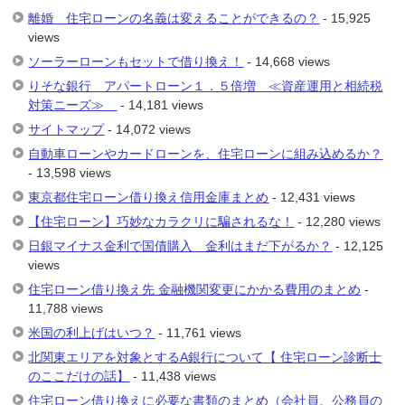
離婚 住宅ローンの名義は変えることができるの？
- 15,925
views
ソーラーローンもセットで借り換え！
- 14,668 views
りそな銀行 アパートローン１．５倍増 ≪資産運用と相続税
対策ニーズ≫
- 14,181 views
サイトマップ
- 14,072 views
自動車ローンやカードローンを、住宅ローンに組み込めるか？
- 13,598 views
東京都住宅ローン借り換え信用金庫まとめ
- 12,431 views
【住宅ローン】巧妙なカラクリに騙されるな！
- 12,280 views
日銀マイナス金利で国債購入 金利はまだ下がるか？
- 12,125
views
住宅ローン借り換え先 金融機関変更にかかる費用のまとめ
-
11,788 views
米国の利上げはいつ？
- 11,761 views
北関東エリアを対象とするA銀行について【 住宅ローン診断士
のここだけの話】
- 11,438 views
住宅ローン借り換えに必要な書類のまとめ（会社員、公務員の