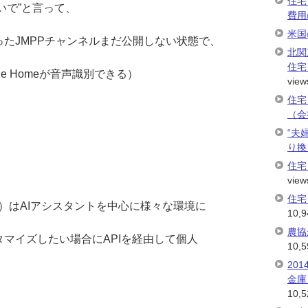
住宅
つないで”と言って、
費用
米国
たJMPPチャンネルまだ公開しない状態で、
北関
住宅
e Homeが音声識別できる）
view
住宅
（会
“夫
り換
住宅
view
住宅
スタント）はAIアシスタントを中心に様々な環境に
10,9
農協
マイズしたい場合にAPIを経由して個人
10,5
20
金庫
10,5