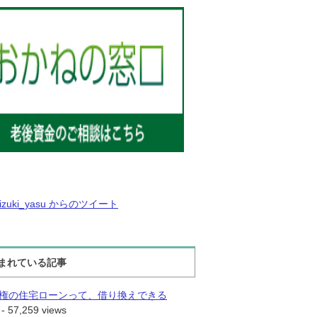
izuki_yasu からのツイート
まれている記事
権の住宅ローンって、借り換えできる
- 57,259 views