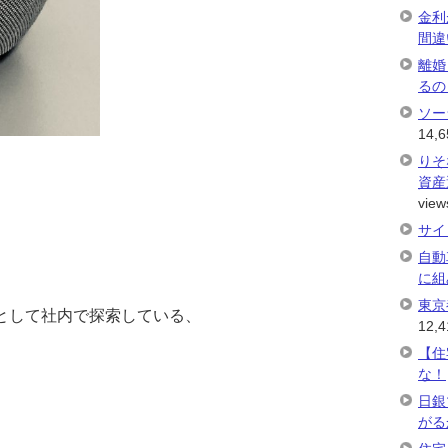
金利
間違
離婚
るの
ソー
14,6
りそ
資産
view
サイ
自動
に組
東京
ントとして社内で探索している、
12,4
【住
な！
日銀
がる