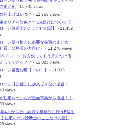
ローン借り換え先 金融機関変更にかかる
のまとめ
- 11,781 views
の利上げはいつ？
- 11,753 views
東エリアを対象とするA銀行について【
ローン診断士のここだけの話】
- 11,432
s
ローン借り換えに必要な書類のまとめ
社員、公務員の方向け）
- 11,270 views
婦ペアローン”片方残してもう片方だけ借
えってできる？？
- 11,023 views
ローン審査の肝【その１】
- 11,018
s
ローン【団信】に加入できない場合
-
40 views
が住宅ローンなど金融事業から撤退！？
-
93 views
14年4月から更に融資を積極的に行うB信用
【 住宅ローン診断士のここだけの話】
-
28 views