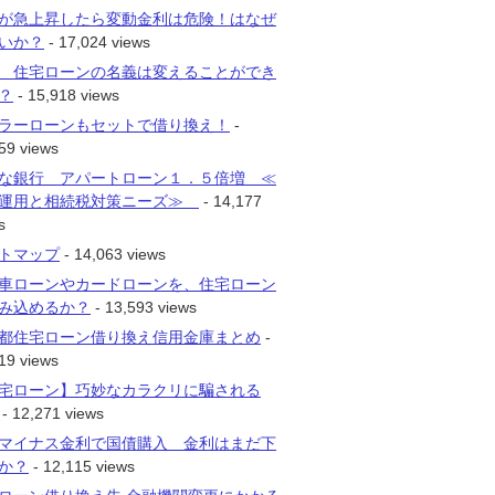
が急上昇したら変動金利は危険！はなぜ
いか？
- 17,024 views
 住宅ローンの名義は変えることができ
？
- 15,918 views
ラーローンもセットで借り換え！
-
59 views
な銀行 アパートローン１．５倍増 ≪
運用と相続税対策ニーズ≫
- 14,177
s
トマップ
- 14,063 views
車ローンやカードローンを、住宅ローン
み込めるか？
- 13,593 views
都住宅ローン借り換え信用金庫まとめ
-
19 views
宅ローン】巧妙なカラクリに騙される
- 12,271 views
マイナス金利で国債購入 金利はまだ下
か？
- 12,115 views