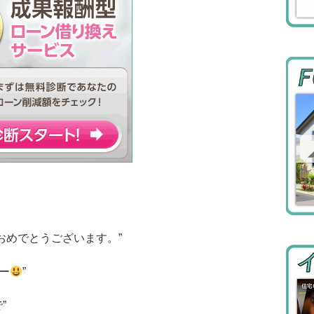
しておめでとうございます。”
ー
”
”