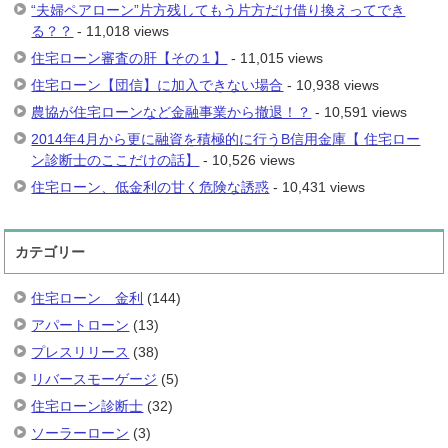
“夫婦ペアローン”片方残してもう片方だけ借り換えってでき
る？？
- 11,018 views
住宅ローン審査の肝【その１】
- 11,015 views
住宅ローン【団信】に加入できない場合
- 10,938 views
農協が住宅ローンなど金融事業から撤退！？
- 10,591 views
2014年4月から更に融資を積極的に行うB信用金庫【 住宅ロー
ン診断士のここだけの話】
- 10,526 views
住宅ローン、低金利の甘く危険な誘惑
- 10,431 views
カテゴリー
住宅ローン 金利
(144)
アパートローン
(13)
プレスリリース
(38)
リバースモーゲージ
(5)
住宅ローン診断士
(32)
ソーラーローン
(3)