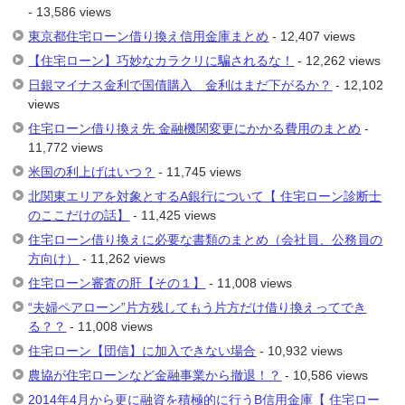
- 13,586 views
東京都住宅ローン借り換え信用金庫まとめ
- 12,407 views
【住宅ローン】巧妙なカラクリに騙されるな！
- 12,262 views
日銀マイナス金利で国債購入 金利はまだ下がるか？
- 12,102
views
住宅ローン借り換え先 金融機関変更にかかる費用のまとめ
-
11,772 views
米国の利上げはいつ？
- 11,745 views
北関東エリアを対象とするA銀行について【 住宅ローン診断士
のここだけの話】
- 11,425 views
住宅ローン借り換えに必要な書類のまとめ（会社員、公務員の
方向け）
- 11,262 views
住宅ローン審査の肝【その１】
- 11,008 views
“夫婦ペアローン”片方残してもう片方だけ借り換えってでき
る？？
- 11,008 views
住宅ローン【団信】に加入できない場合
- 10,932 views
農協が住宅ローンなど金融事業から撤退！？
- 10,586 views
2014年4月から更に融資を積極的に行うB信用金庫【 住宅ロー