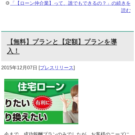
「【ローン仲介業】って、誰でもできるの？」の続きを
読む
【無料】プランと【定額】プランを導
入！
2015年12月07日
[
プレスリリース
]
今まで、成功報酬プランのみでしたが、お客様のニーズに