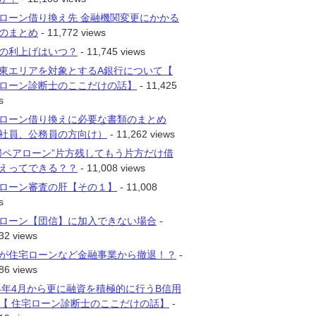
ローン借り換え先 金融機関変更にかかる
のまとめ
- 11,772 views
の利上げはいつ？
- 11,745 views
東エリアを対象とするA銀行について【
ローン診断士のここだけの話】
- 11,425
s
ローン借り換えに必要な書類のまとめ
社員、公務員の方向け）
- 11,262 views
婦ペアローン”片方残してもう片方だけ借
えってできる？？
- 11,008 views
ローン審査の肝【その１】
- 11,008
s
ローン【団信】に加入できない場合
-
32 views
が住宅ローンなど金融事業から撤退！？
-
86 views
14年4月から更に融資を積極的に行うB信用
【 住宅ローン診断士のここだけの話】
-