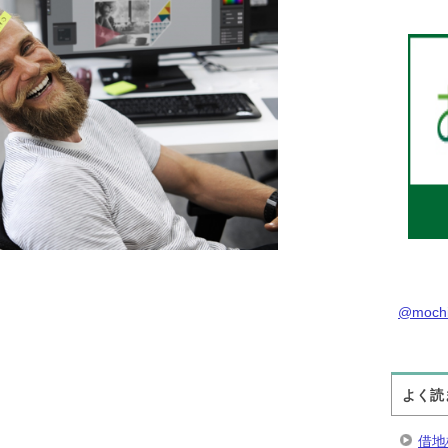
@moch
よく読
借地