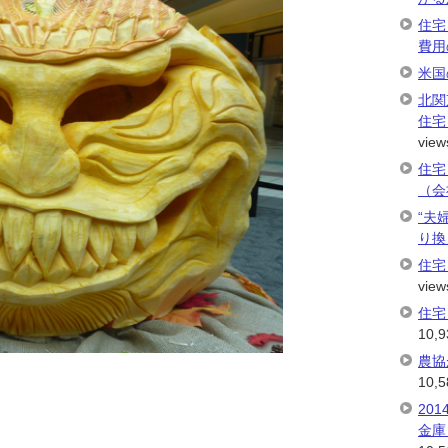
住宅
費用
米国
北関
住宅
view
住宅
（会
“夫
り換
住宅
view
住宅
10,9
農協
10,5
20
金庫