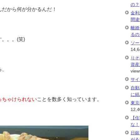
の？
んだから何が分かるんだ！
金利
間違
離婚
るの
。。。(笑)
ソー
14,6
りそ
資産
る、
view
サイ
自動
に組
っちゃけられない
こと
を数多く知っています。
東京
12,4
【住
な！
日銀
がる