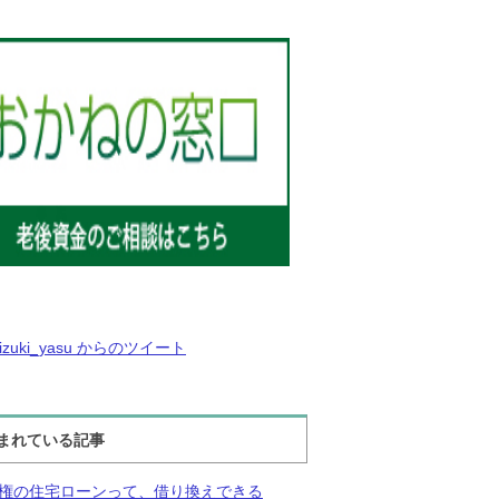
izuki_yasu からのツイート
まれている記事
権の住宅ローンって、借り換えできる