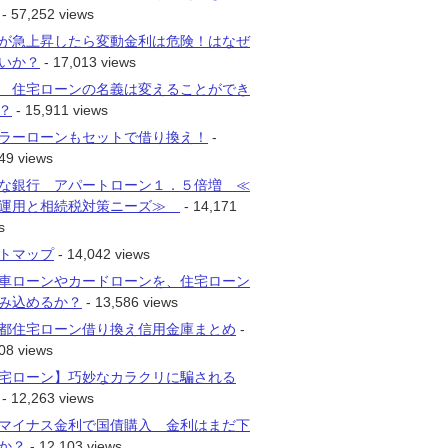
- 57,252 views
が急上昇したら変動金利は危険！はなぜ
いか？
- 17,013 views
 住宅ローンの名義は変えることができ
？
- 15,911 views
ラーローンもセットで借り換え！
-
49 views
な銀行 アパートローン１．５倍増 ≪
運用と相続税対策ニーズ≫
- 14,171
s
トマップ
- 14,042 views
車ローンやカードローンを、住宅ローン
み込めるか？
- 13,586 views
都住宅ローン借り換え信用金庫まとめ
-
08 views
宅ローン】巧妙なカラクリに騙される
- 12,263 views
マイナス金利で国債購入 金利はまだ下
か？
- 12,103 views