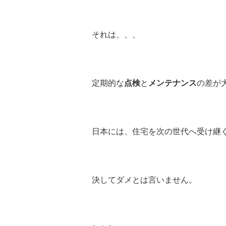
それは、、、
定期的な
点検
と
メンテナンス
の差が
日本には、住宅を次の世代へ受け継
決してダメとは言いません。