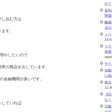
の？
金利
間違
申し込む方は
離婚
るの
います。
ソー
14,6
りそ
資産
を増やしたいので
view
サイ
利帯の商品を出しています。
自動
に組
での金融機関が多いです。
東京
12,4
【住
な！
をしていれば
日銀
がる