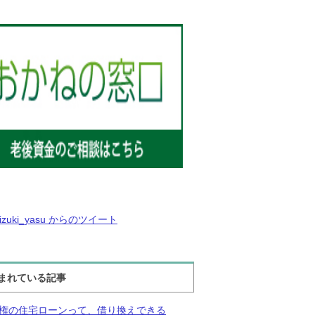
izuki_yasu からのツイート
まれている記事
権の住宅ローンって、借り換えできる