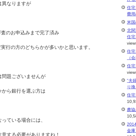
は異なりますが
住宅
費用
米国
北関
本審査のお申込みまで完了済み
住宅
view
融資実行の方のどちらかが多いかと思います。
住宅
（会
住宅
view
は問題ございませんが
“夫
り換
今から銀行を選ぶ方は
住宅
10,9
農協
10,5
なっている場合には、
20
金庫
注意する必要がありますね！