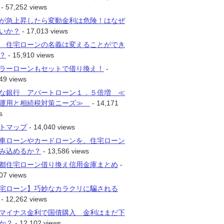
- 57,252 views
が急上昇したら変動金利は危険！はなぜ
いか？
- 17,013 views
 住宅ローンの名義は変えることができ
？
- 15,910 views
ラーローンもセットで借り換え！
-
49 views
な銀行 アパートローン１．５倍増 ≪
運用と相続税対策ニーズ≫
- 14,171
s
トマップ
- 14,040 views
車ローンやカードローンを、住宅ローン
み込めるか？
- 13,586 views
都住宅ローン借り換え信用金庫まとめ
-
07 views
宅ローン】巧妙なカラクリに騙される
- 12,262 views
マイナス金利で国債購入 金利はまだ下
か？
- 12,102 views