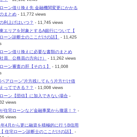
ローン借り換え先 金融機関変更にかかる
のまとめ
- 11,772 views
の利上げはいつ？
- 11,745 views
東エリアを対象とするA銀行について【
ローン診断士のここだけの話】
- 11,425
s
ローン借り換えに必要な書類のまとめ
社員、公務員の方向け）
- 11,262 views
ローン審査の肝【その１】
- 11,008
s
婦ペアローン”片方残してもう片方だけ借
えってできる？？
- 11,008 views
ローン【団信】に加入できない場合
-
32 views
が住宅ローンなど金融事業から撤退！？
-
86 views
14年4月から更に融資を積極的に行うB信用
【 住宅ローン診断士のここだけの話】
-