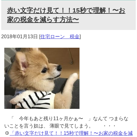
赤い文字だけ見て！！15秒で理解！〜お
家の税金を減らす方法〜
2018年01月13日
[
住宅ローン 税金
]
「 今年もあと残り11ヶ月かぁ〜 」なんて つまらな
いことを言う奴は、 薄眼で見てしまう。 ・・・
「赤い文字だけ見て！！15秒で理解！〜お家の税金を減