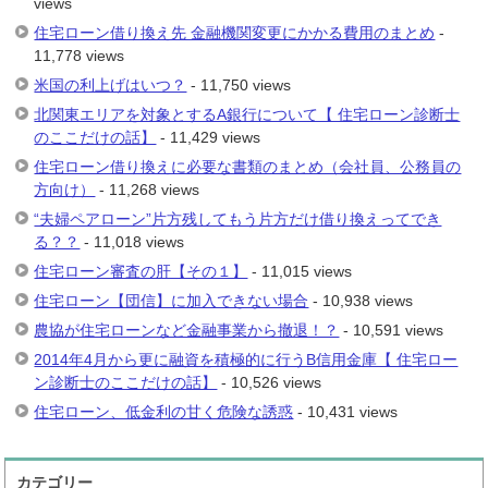
views
住宅ローン借り換え先 金融機関変更にかかる費用のまとめ
-
11,778 views
米国の利上げはいつ？
- 11,750 views
北関東エリアを対象とするA銀行について【 住宅ローン診断士
のここだけの話】
- 11,429 views
住宅ローン借り換えに必要な書類のまとめ（会社員、公務員の
方向け）
- 11,268 views
“夫婦ペアローン”片方残してもう片方だけ借り換えってでき
る？？
- 11,018 views
住宅ローン審査の肝【その１】
- 11,015 views
住宅ローン【団信】に加入できない場合
- 10,938 views
農協が住宅ローンなど金融事業から撤退！？
- 10,591 views
2014年4月から更に融資を積極的に行うB信用金庫【 住宅ロー
ン診断士のここだけの話】
- 10,526 views
住宅ローン、低金利の甘く危険な誘惑
- 10,431 views
カテゴリー