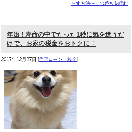
らす方法〜」の続きを読む
年始！寿命の中でたった1秒に気を遣うだ
けで、お家の税金をおトクに！
2017年12月27日
[
住宅ローン 税金
]