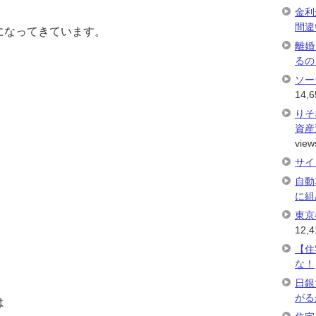
金利
間違
になってきています。
離婚
るの
ソー
14,6
りそ
資産
view
サイ
自動
に組
東京
12,4
【住
な！
日銀
がる
は