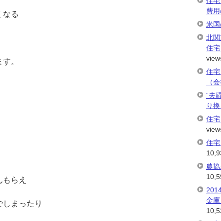
住宅
費用
くなる
米国
北関
住宅
view
ます。
住宅
（会
“夫
り換
住宅
view
住宅
10,9
農協
10,5
んもらえ
20
金庫
でしまったり
10,5