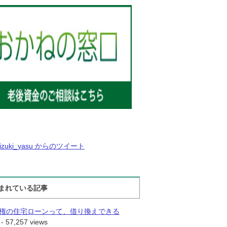
izuki_yasu からのツイート
まれている記事
権の住宅ローンって、借り換えできる
- 57,257 views