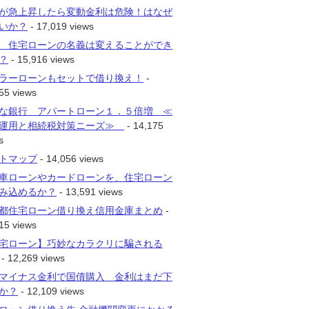
が急上昇したら変動金利は危険！はなぜ
いか？
- 17,019 views
 住宅ローンの名義は変えることができ
？
- 15,916 views
ラーローンもセットで借り換え！
-
55 views
な銀行 アパートローン１．５倍増 ≪
運用と相続税対策ニーズ≫
- 14,175
s
トマップ
- 14,056 views
車ローンやカードローンを、住宅ローン
み込めるか？
- 13,591 views
都住宅ローン借り換え信用金庫まとめ
-
15 views
宅ローン】巧妙なカラクリに騙される
- 12,269 views
マイナス金利で国債購入 金利はまだ下
か？
- 12,109 views